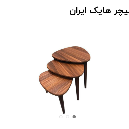
یچر هایک ایران